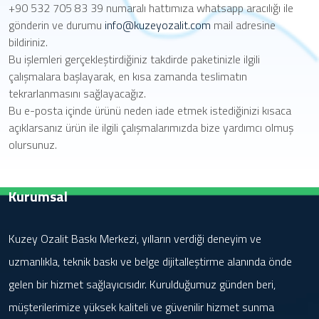
+90 532 705 83 39 numaralı hattımıza whatsapp aracılığı ile
gönderin ve durumu
info@kuzeyozalit.com
mail adresine
bildiriniz.
Bu işlemleri gerçekleştirdiğiniz takdirde paketinizle ilgili
çalışmalara başlayarak, en kısa zamanda teslimatın
tekrarlanmasını sağlayacağız.
Bu e-posta içinde ürünü neden iade etmek istediğinizi kısaca
açıklarsanız ürün ile ilgili çalışmalarımızda bize yardımcı olmuş
olursunuz.
Kurumsal
Kuzey Ozalit Baskı Merkezi, yılların verdiği deneyim ve
uzmanlıkla, teknik baskı ve belge dijitalleştirme alanında önde
gelen bir hizmet sağlayıcısıdır. Kurulduğumuz günden beri,
müşterilerimize yüksek kaliteli ve güvenilir hizmet sunma