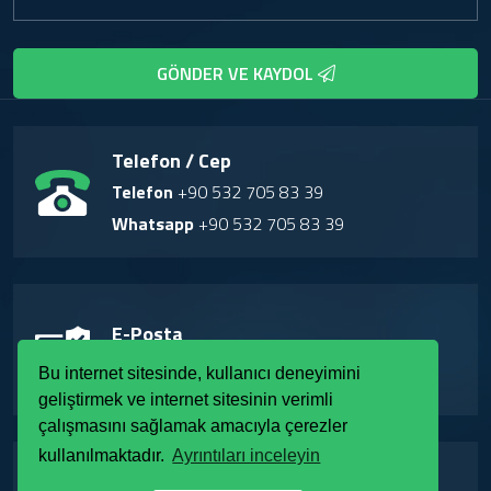
GÖNDER VE KAYDOL
Telefon / Cep
Telefon
+90 532 705 83 39
Whatsapp
+90 532 705 83 39
E-Posta
info@kuzeyozalit.com
Bu internet sitesinde, kullanıcı deneyimini
geliştirmek ve internet sitesinin verimli
çalışmasını sağlamak amacıyla çerezler
kullanılmaktadır.
Ayrıntıları inceleyin
Adres